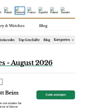
lry & Watches
Blog
heincodes
Top Geschäfte
Blog
Kategorien
es - August 2026
att Beim
Code anzeigen
n und erhalten Sie
rcar at Starcar