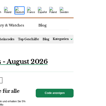
lry & Watches
Blog
heincodes
Top Geschäfte
Blog
Kategorien
s - August 2026
 für alle
Code anzeigen
n und erhalten Sie 5%
lfio