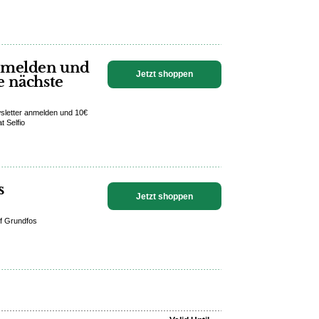
anmelden und
Jetzt shoppen
e nächste
wsletter anmelden und 10€
t Selfio
s
Jetzt shoppen
uf Grundfos