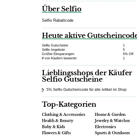
Über Selfio
Selfio Rabattcode
Heute aktive Gutscheincod
Selfio Gutscheine:
1
Selfio Angebote:
5
Größte Einsparungen:
5% Off
# von Käufern bewertet
1
Lieblingsshops der Käufer
Selfio Gutscheine
5% Selfio Gutscheincode für alle Artikel im Shop
Top-Kategorien
Clothing & Accessories
Home & Garden
Health & Beauty
Jewelry & Watches
Baby & Kids
Electronics
Flowers & Gifts
Sports & Outdoors