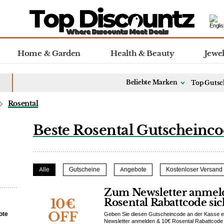
Home & Garden
Health & Beauty
Jewe
Beliebte Marken
Top Gutsc
Rosental
Beste Rosental Gutscheinco
Alle
Gutscheine
Angebote
Kostenloser Versand
Zum Newsletter anmel
10€
Rosental Rabattcode si
OFF
ote
Geben Sie diesen Gutscheincode an der Kasse ei
Newsletter anmelden & 10€ Rosental Rabattcode 