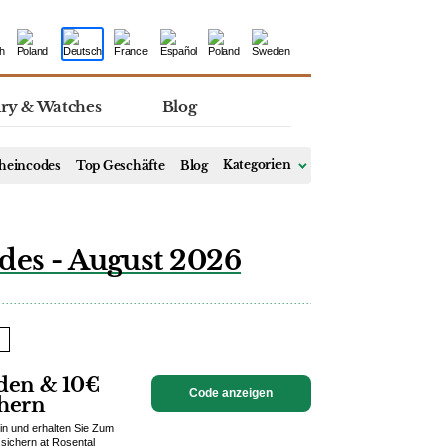
lry & Watches
Blog
heincodes
Top Geschäfte
Blog
Kategorien
des - August 2026
den & 10€
Code anzeigen
chern
n und erhalten Sie Zum
sichern at Rosental