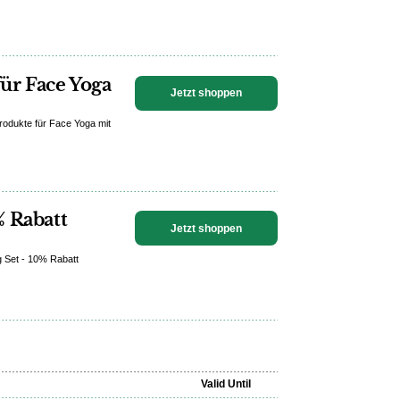
ür Face Yoga
Jetzt shoppen
rodukte für Face Yoga mit
% Rabatt
Jetzt shoppen
g Set - 10% Rabatt
Valid Until