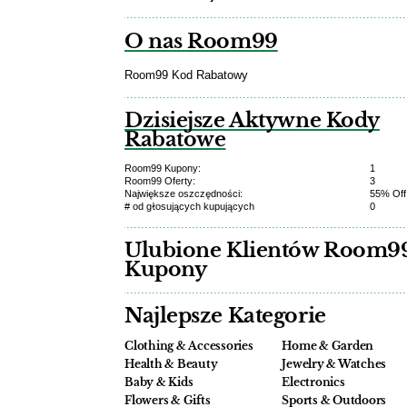
O nas Room99
Room99 Kod Rabatowy
Dzisiejsze Aktywne Kody
Rabatowe
Room99 Kupony:
1
Room99 Oferty:
3
Największe oszczędności:
55% Off
# od głosujących kupujących
0
Ulubione Klientów Room9
Kupony
Najlepsze Kategorie
Clothing & Accessories
Home & Garden
Health & Beauty
Jewelry & Watches
Baby & Kids
Electronics
Flowers & Gifts
Sports & Outdoors