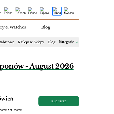
lry & Watches
Blog
 Rabatowe
Najlepsze Sklepy
Blog
Kategorie
ponów - August 2026
ówień
Kup Teraz
 Room99! at Room99