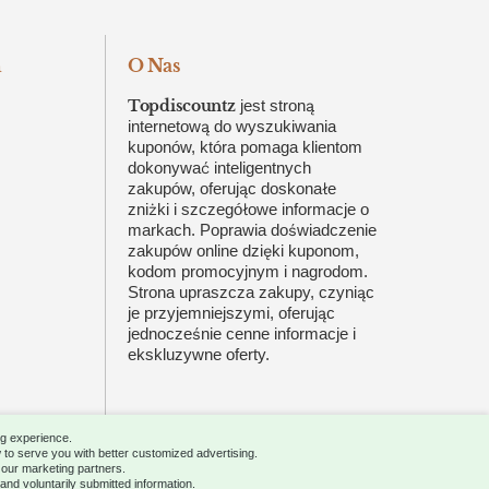
n
O Nas
Topdiscountz
jest stroną
internetową do wyszukiwania
kuponów, która pomaga klientom
dokonywać inteligentnych
zakupów, oferując doskonałe
zniżki i szczegółowe informacje o
markach. Poprawia doświadczenie
zakupów online dzięki kuponom,
kodom promocyjnym i nagrodom.
Strona upraszcza zakupy, czyniąc
je przyjemniejszymi, oferując
jednocześnie cenne informacje i
ekskluzywne oferty.
ng experience.
 to serve you with better customized advertising.
g our marketing partners.
About
Advertise
Careers
Contact
nd voluntarily submitted information.