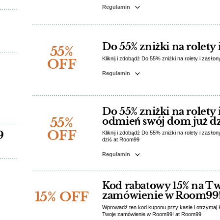
Regulamin
Do 55% zniżki na rolety 
55%
Kliknij i zdobądź Do 55% zniżki na rolety i zasł
OFF
Regulamin
Do 55% zniżki na rolety i
55%
odmień swój dom już dz
OFF
9
Kliknij i zdobądź Do 55% zniżki na rolety i zasło
dziś at Room99
Regulamin
Kod rabatowy 15% na T
15% OFF
zamówienie w Room99
Wprowadź ten kod kuponu przy kasie i otrzymaj
Twoje zamówienie w Room99! at Room99