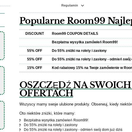
Regulamin
Popularne Room99 Najle
DISCOUNT
Room99 COUPON DETAILS
Bezpłatna wysyłka zamówień Room99!
55% OFF
Do 55% zniżki na rolety i zasłony
55% OFF
Do 55% zniżki na rolety i zasłony - odmień swój 
15% OFF
Kod rabatowy 15% na Twoje zamówienie w Roo
OSZCZĘDŹ NA SWOICH
OFERTACH
Wszyscy mamy swoje ulubione produkty. Obserwuj, kiedy niektór
Oto niektóre zniżki, które mamy:
Bezpłatna wysyłka zamówień Room99!
Do 55% zniżki na rolety i zasłony
Do 55% zniżki na rolety i zasłony - odmień swój dom już dziś