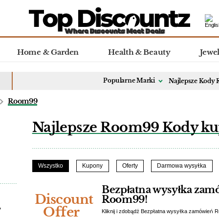
Home & Garden
Health & Beauty
Jewe
Popularne Marki
Najlepsze Kody
Room99
Najlepsze Room99 Kody ku
Wszystko
Kupony
Oferty
Darmowa wysyłka
Bezpłatna wysyłka zam
Discount
Room99!
Offer
y
Kliknij i zdobądź Bezpłatna wysyłka zamówień