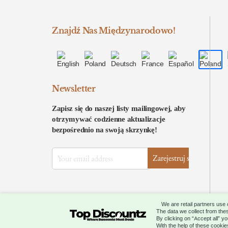
Znajdź Nas Międzynarodowo!
Newsletter
Zapisz się do naszej listy mailingowej, aby
otrzymywać codzienne aktualizacje
bezpośrednio na swoją skrzynkę!
We are retail partners use
The data we collect from thes
All Rights Reserved © 2026 by
Topdiscount
By clicking on “Accept all” y
With the help of these cooki