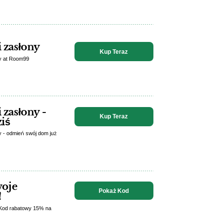
i zasłony
Kup Teraz
ony at Room99
 zasłony -
Kup Teraz
iś
ny - odmień swój dom już
woje
Pokaż Kod
!
 Kod rabatowy 15% na