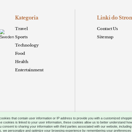
Kategoria
Linki do Stro
Travel
Contact Us
Sports
Sitemap
Technology
Food
Health
Entertainment
 cookies that contain user information or IP address to provide you with a customized shoppi
e cookies is linked to your user information, these cookies allow us to better understand how
.
z
ou consent to sharing your information with third parties associated with our website, includin
es, we personalize and optimize your browsing experience by remembering your preferences a