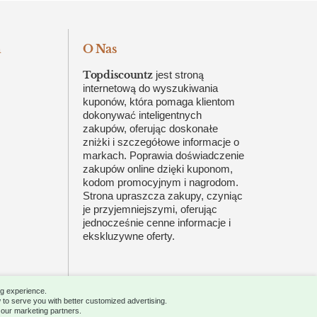
n
O Nas
Topdiscountz
jest stroną
internetową do wyszukiwania
kuponów, która pomaga klientom
dokonywać inteligentnych
zakupów, oferując doskonałe
zniżki i szczegółowe informacje o
markach. Poprawia doświadczenie
zakupów online dzięki kuponom,
kodom promocyjnym i nagrodom.
Strona upraszcza zakupy, czyniąc
je przyjemniejszymi, oferując
jednocześnie cenne informacje i
ekskluzywne oferty.
ng experience.
 to serve you with better customized advertising.
g our marketing partners.
About
Advertise
Careers
Contact