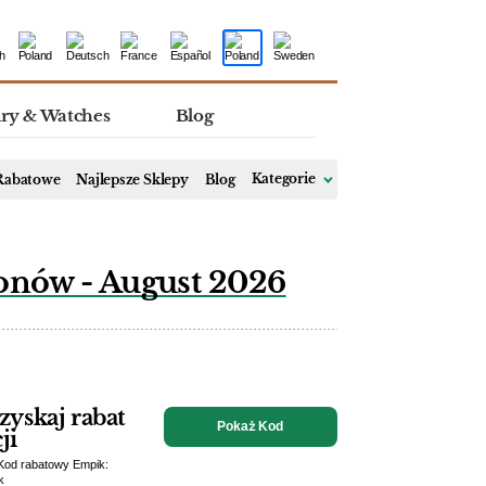
lry & Watches
Blog
 Rabatowe
Najlepsze Sklepy
Blog
Kategorie
onów - August 2026
yskaj rabat
Pokaż Kod
ji
 Kod rabatowy Empik:
k