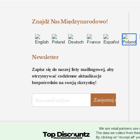
Znajdź Nas Międzynarodowo!
Newsletter
Zapisz się do naszej listy mailingowej, aby
otrzymywać codzienne aktualizacje
bezpośrednio na swoją skrzynkę!
We are retail partners use
The data we collect from thes
All Rights Reserved © 2026 by
Topdiscount
By clicking on “Accept all” y