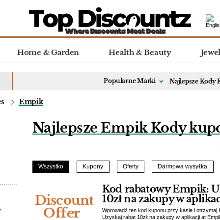
Home & Garden
Health & Beauty
Jewe
Popularne Marki
Najlepsze Kody
es
Empik
Najlepsze Empik Kody kup
Wszystko
Kupony
Oferty
Darmowa wysyłka
Kod rabatowy Empik: Uz
Discount
10zł na zakupy w aplikac
Offer
y
Wprowadź ten kod kuponu przy kasie i otrzymaj
Uzyskaj rabat 10zł na zakupy w aplikacji at Empi