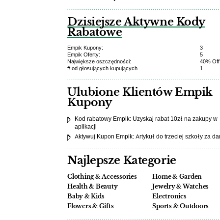
Dzisiejsze Aktywne Kody
Rabatowe
Empik Kupony:
3
Empik Oferty:
5
Największe oszczędności:
40% Off
# od głosujących kupujących
1
Ulubione Klientów Empik
Kupony
Kod rabatowy Empik: Uzyskaj rabat 10zł na zakupy w
aplikacji
Aktywuj Kupon Empik: Artykuł do trzeciej szkoły za da
Najlepsze Kategorie
Clothing & Accessories
Home & Garden
Health & Beauty
Jewelry & Watches
Baby & Kids
Electronics
Flowers & Gifts
Sports & Outdoors