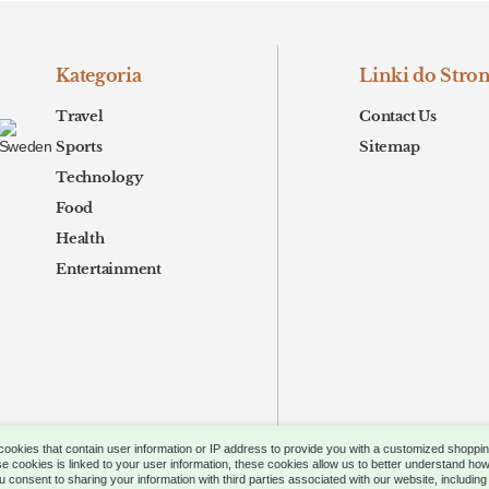
Kategoria
Linki do Stro
Travel
Contact Us
Sports
Sitemap
Technology
Food
Health
Entertainment
 cookies that contain user information or IP address to provide you with a customized shoppi
e cookies is linked to your user information, these cookies allow us to better understand how
.
z
ou consent to sharing your information with third parties associated with our website, includin