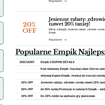
Regulamin
Jesienne rabaty: zdrowi
20%
nawet 20% taniej!
OFF
Kliknij i zdobądź Jesienne rabaty: zdrowie i uroda
Empik
Regulamin
Popularne Empik Najleps
DISCOUNT
Empik COUPON DETAILS
Kod rabatowy Empik: Uzyskaj rabat 10zł na zaku
Aktywuj Kupon Empik: Artykuł do trzeciej szkoł
20% OFF
Jesienne rabaty: zdrowie i uroda nawet 20% tani
50% OFF
do 50% taniej Promocje w salonach Empik – wy
30% OFF
Do 30% zniżki na wybrane gry planszowe